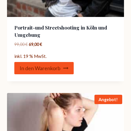
Portrait-und Streetshooting in Köln und
Umgebung
Ursprünglicher
Aktueller
99,00
€
69,00
€
Preis
Preis
inkl. 19 % MwSt.
war:
ist:
99,00 €
69,00 €.
In den Warenkorb
Angebot!