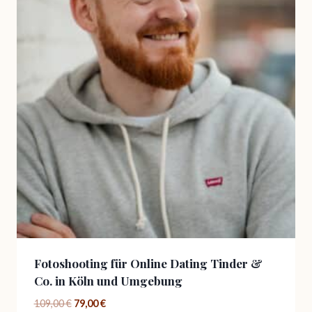
Fotoshooting für Online Dating Tinder &
Co. in Köln und Umgebung
Ursprünglicher
Aktueller
109,00
€
79,00
€