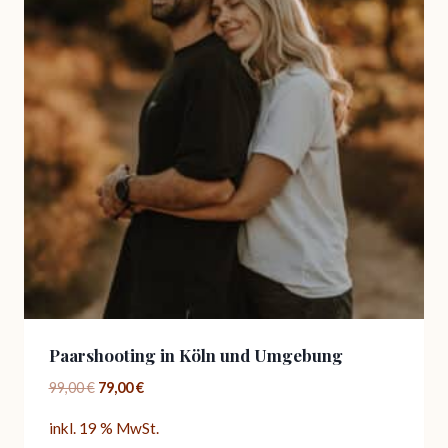
Paarshooting in Köln und Umgebung
Ursprünglicher
Aktueller
99,00
€
79,00
€
Preis
Preis
inkl. 19 % MwSt.
war:
ist: