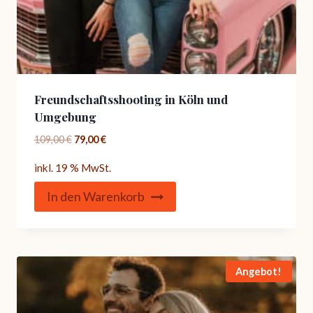
Freundschaftsshooting in Köln und
Umgebung
Ursprünglicher
Aktueller
109,00
€
79,00
€
Preis
Preis
inkl. 19 % MwSt.
war:
ist:
109,00 €
79,00 €.
In den Warenkorb
Angebot!