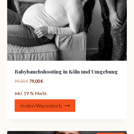
Babybauchshooting in Köln und Umgebung
Ursprünglicher
Aktueller
99,00
€
79,00
€
Preis
Preis
inkl. 19 % MwSt.
war:
ist:
99,00 €
79,00 €.
In den Warenkorb