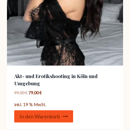
Akt- und Erotikshooting in Köln und
Umgebung
Ursprünglicher
Aktueller
99,00
€
79,00
€
Preis
Preis
inkl. 19 % MwSt.
war:
ist:
99,00 €
79,00 €.
In den Warenkorb