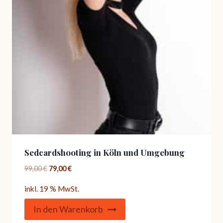
Sedcardshooting in Köln und Umgebung
Ursprünglicher
Aktueller
99,00
€
79,00
€
Preis
Preis
inkl. 19 % MwSt.
war:
ist:
99,00 €
79,00 €.
In den Warenkorb