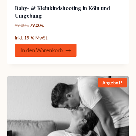
Baby- & Kleinkindshooting in Köln und
Umgebung
Ursprünglicher
Aktueller
99,00
€
79,00
€
Preis
Preis
inkl. 19 % MwSt.
war:
ist:
99,00 €
79,00 €.
In den Warenkorb
Angebot!