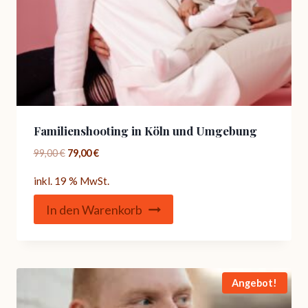
Familienshooting in Köln und Umgebung
Ursprünglicher
Aktueller
99,00
€
79,00
€
Preis
Preis
inkl. 19 % MwSt.
war:
ist:
99,00 €
79,00 €.
In den Warenkorb
Angebot!